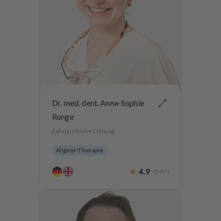
Dr. med. dent. Anna-Sophie
Runge
Zahnärztliche Leitung
Aligner-Therapie
Ästhetische Zahnheilkunde
4.9
(
567
)
Hochwertiger Zahnersatz
Alterszahnheilkunde
Zahnerhaltung
Biologische Zahnmedizin