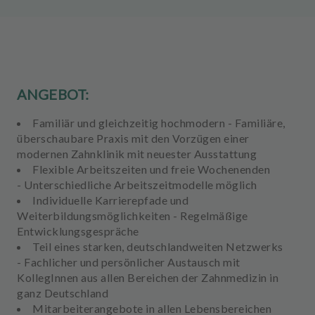
u
s
s
t
a
t
ANGEBOT:
t
u
Familiär und gleichzeitig hochmodern - Familiäre,
n
überschaubare Praxis mit den Vorzügen einer
g
modernen Zahnklinik mit neuester Ausstattung
Flexible Arbeitszeiten und freie Wochenenden
- Unterschiedliche Arbeitszeitmodelle möglich
Individuelle Karrierepfade und
Weiterbildungsmöglichkeiten - Regelmäßige
Entwicklungsgespräche
Teil eines starken, deutschlandweiten Netzwerks
- Fachlicher und persönlicher Austausch mit
KollegInnen aus allen Bereichen der Zahnmedizin in
ganz Deutschland
Mitarbeiterangebote in allen Lebensbereichen