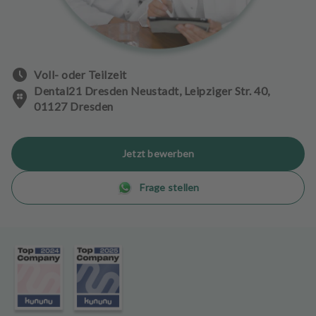
n
d
l
u
n
Voll- oder Teilzeit
g
Dental21 Dresden Neustadt, Leipziger Str. 40,
e
01127 Dresden
n
T
Jetzt bewerben
e
a
Frage stellen
m
J
o
b
s
A